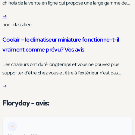
chinois de la vente en ligne qui propose une large gamme de
produits. * Sont-ils authentiques ? La qualité est-elle bonne ?
→
Quels sont les délais de livraison ? * Ce ne sont là que
non-classifiee
quelques-unes des questions auxquelles nous répondrons.
Vous apprendrez également à comparer Temu.Com…
Coolair – le climatiseur miniature fonctionne-t-il
vraiment comme prévu? Vos avis
Les chaleurs ont duré longtemps et vous ne pouvez plus
supporter d’être chez vous et être à l’extérieur n’est pas
mieux?
→
Floryday - avis:
•