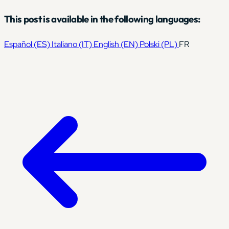
This post is available in the following languages:
Español
(ES)
Italiano
(IT)
English
(EN)
Polski
(PL)
FR