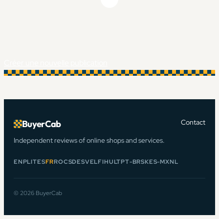
Créer une nouvelle publication
Contact
BuyerCab
Independent reviews of online shops and services.
EN
PL
IT
ES
FR
RO
CS
DE
SV
EL
FI
HU
LT
PT-BR
SK
ES-MX
NL
© 2026 BuyerCab