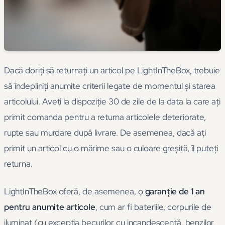
Dacă doriți să returnați un articol pe LightInTheBox, trebuie
să îndepliniți anumite criterii legate de momentul și starea
articolului. Aveți la dispoziție 30 de zile de la data la care ați
primit comanda pentru a returna articolele deteriorate,
rupte sau murdare după livrare. De asemenea, dacă ați
primit un articol cu o mărime sau o culoare greșită, îl puteți
returna.
LightInTheBox oferă, de asemenea, o
garanție de 1 an
pentru anumite articole
, cum ar fi bateriile, corpurile de
iluminat (cu excepția becurilor cu incandescență, benzilor