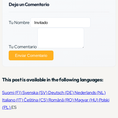
Deja un Comentario
Tu Nombre
Tu Comentario
Enviar Comentario
This post is available in the following languages:
Suomi
(FI)
Svenska
(SV)
Deutsch
(DE)
Nederlands
(NL)
Italiano
(IT)
Čeština
(CS)
Română
(RO)
Magyar
(HU)
Polski
(PL)
ES