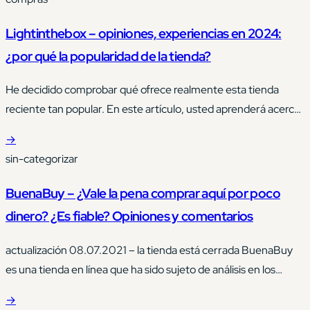
Lightinthebox – opiniones, experiencias en 2024:
¿por qué la popularidad de la tienda?
He decidido comprobar qué ofrece realmente esta tienda
reciente tan popular. En este artículo, usted aprenderá acerca
de Lightinthebox – una tienda online global que ofrece una
→
amplia gama de productos a precios atractivos. Lightinthebox
sin-categorizar
es un competidor del gigante Amazon, que ofrece alta calidad
y ahorro al eliminar intermediarios. Su amplia gama incluye
BuenaBuy – ¿Vale la pena comprar aquí por poco
ropa,…
dinero? ¿Es fiable? Opiniones y comentarios
actualización 08.07.2021 – la tienda está cerrada BuenaBuy
es una tienda en línea que ha sido sujeto de análisis en los
últimos años debido al abanico de productos que ofrece en el
→
rubro de la electrónica. Es uno de los tantos ejemplos de