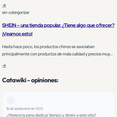
visión general de esta plataforma basándonos en la
→
información proporcionada. Descubra cómo Discovercars
sin-categorizar
ofrece un seguro de tarifa fija, así como una amplia selección
de coches de lujo como el Mercedes Clase C. También
SHEIN – una tienda popular. ¿Tiene algo que ofrecer?
exploraremos cómo…
¡Veamos esto!
Hasta hace poco, los productos chinos se asociaban
principalmente con productos de mala calidad y precios muy
bajos que, sin embargo, reflejaban perfectamente la calidad de
→
la mano de obra.
Catawiki - opiniones:
•
16 de septiembre de 2023
¿Merece la pena dedicar tiempo y dinero a este sitio?