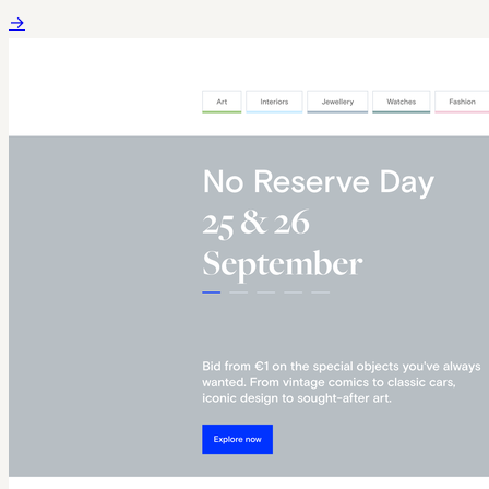
místo, kde ti z vás, kteří jsou vášnivými milovníky
→
sofistikovaných vůní, najdou poměrně dost fascinujících
možností. Podrobně se podíváme na nabídku Parfemy Elnino,
abyste před rozhodnutím získali potřebné informace. Zjistíme,
čím je výjimečná, a…