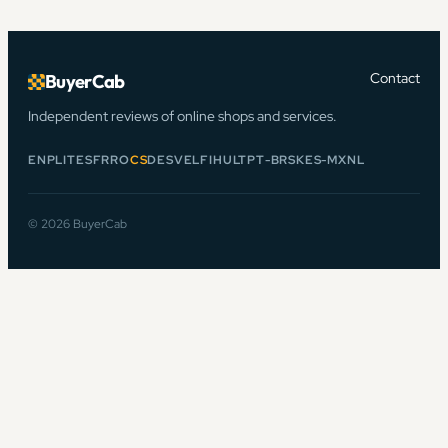
Contact
BuyerCab
Independent reviews of online shops and services.
EN
PL
IT
ES
FR
RO
CS
DE
SV
EL
FI
HU
LT
PT-BR
SK
ES-MX
NL
© 2026 BuyerCab