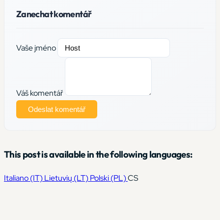
Zanechat komentář
Vaše jméno
Váš komentář
Odeslat komentář
This post is available in the following languages:
Italiano
(IT)
Lietuvių
(LT)
Polski
(PL)
CS