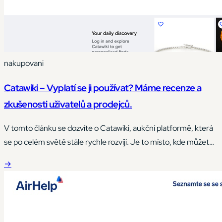
nakupovani
Catawiki – Vyplatí se ji používat? Máme recenze a
zkušenosti uživatelů a prodejců.
V tomto článku se dozvíte o Catawiki, aukční platformě, která
se po celém světě stále rychle rozvíjí. Je to místo, kde můžete
přihazovat a nakupovat jedinečné předměty vybrané
→
odborníky. Klíčové jsou vaše zkušenosti – podělte se s námi o
ně a my zjistíme, jak to skutečně funguje. Co je Catawiki?
Catawiki je svým založením místem,…