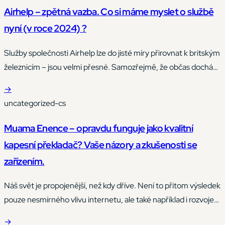
Airhelp – zpětná vazba. Co si máme myslet o službě
nyní (v roce 2024) ?
Služby společnosti Airhelp lze do jisté míry přirovnat k britským
železnicím – jsou velmi přesné. Samozřejmě, že občas dochází
k různým zpožděním, ale zřídkakdy se jedná o více než několik
→
nebo několik desítek minut.
uncategorized-cs
Muama Enence – opravdu funguje jako kvalitní
kapesní překladač? Vaše názory a zkušenosti se
zařízením.
Náš svět je propojenější, než kdy dříve. Není to přitom výsledek
pouze nesmírného vlivu internetu, ale také například i rozvoje
leteckého průmyslu.
→