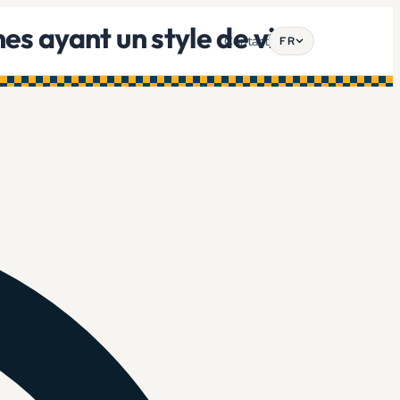
nes ayant un style de vie
Contact
FR