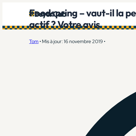
Foodspring – vaut-il la pe
BuyerCab
actif ? Votre avis
Tom
•
Mis à jour: 16 novembre 2019
•