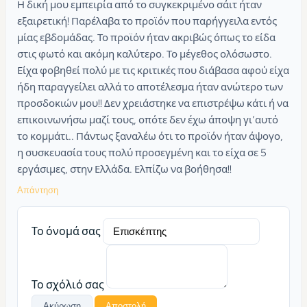
Η δική μου εμπειρία από το συγκεκριμένο σάιτ ήταν
εξαιρετική! Παρέλαβα το προϊόν που παρήγγειλα εντός
μίας εβδομάδας. Το προϊόν ήταν ακριβώς όπως το είδα
στις φωτό και ακόμη καλύτερο. Το μέγεθος ολόσωστο.
Είχα φοβηθεί πολύ με τις κριτικές που διάβασα αφού είχα
ήδη παραγγείλει αλλά το αποτέλεσμα ήταν ανώτερο των
προσδοκιών μου!! Δεν χρειάστηκε να επιστρέψω κάτι ή να
επικοινωνήσω μαζί τους, οπότε δεν έχω άποψη γι’αυτό
το κομμάτι.. Πάντως ξαναλέω ότι το προϊόν ήταν άψογο,
η συσκευασία τους πολύ προσεγμένη και το είχα σε 5
εργάσιμες, στην Ελλάδα. Ελπίζω να βοήθησα!!
Απάντηση
Το όνομά σας
Το σχόλιό σας
Ακύρωση
Αποστολή