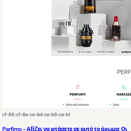
cf-88-cf-8e-ce-bd-ce-b9-ce-b1
Parfimo – Αξίζει να φτάσετε σε αυτό το άρωμα; Οι