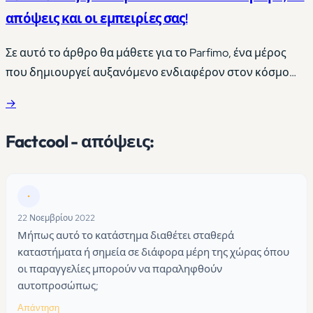
απόψεις και οι εμπειρίες σας!
Σε αυτό το άρθρο θα μάθετε για το Parfimo, ένα μέρος
που δημιουργεί αυξανόμενο ενδιαφέρον στον κόσμο
των αρωμάτων και των καλλυντικών. Είναι ένα μέρος
→
όπου όσοι από εσάς είστε παθιασμένοι με τα
εκλεπτυσμένα αρώματα θα βρείτε αρκετές
Factcool - απόψεις:
συναρπαστικές επιλογές για να εξετάσετε. Θα ρίξουμε
μια λεπτομερή ματιά στη γκάμα του Parfimo, ώστε να
πάρετε…
•
22 Νοεμβρίου 2022
Μήπως αυτό το κατάστημα διαθέτει σταθερά
καταστήματα ή σημεία σε διάφορα μέρη της χώρας όπου
οι παραγγελίες μπορούν να παραληφθούν
αυτοπροσώπως;
Απάντηση