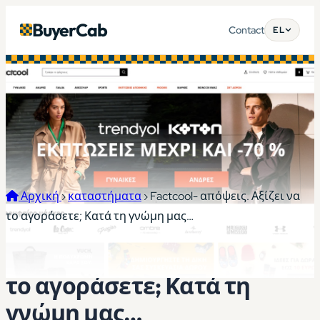
BuyerCab
Contact
EL
Αρχική
›
καταστήματα
›
Factcool- απόψεις. Αξίζει να
το αγοράσετε; Κατά τη γνώμη μας…
Factcool- απόψεις. Αξίζει να
το αγοράσετε; Κατά τη
γνώμη μας…