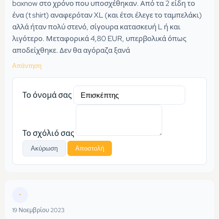
boxnow στο χρόνο που υποσχέθηκαν. Από τα 2 είδη το
ένα (t shirt) αναφερόταν XL (και έτσι έλεγε το ταμπελάκι)
αλλά ήταν πολύ στενό, σίγουρα κατασκευή L ή και
λιγότερο. Μεταφορικά 4,80 EUR, υπερβολικά όπως
αποδείχθηκε. Δεν θα αγόραζα ξανά
Απάντηση
Το όνομά σας
Το σχόλιό σας
Ακύρωση
Αποστολή
•
19 Νοεμβρίου 2023